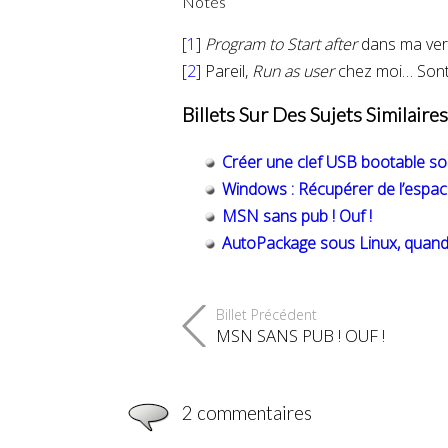
Notes
[
1
]
Program to Start after
dans ma vers
[
2
] Pareil,
Run as user
chez moi… Sont 
Billets Sur Des Sujets Similaires
Créer une clef USB bootable s
Windows : Récupérer de l’espace
MSN sans pub ! Ouf !
AutoPackage sous Linux, quand l’i
Billet Précédent
MSN SANS PUB ! OUF !
2 commentaires