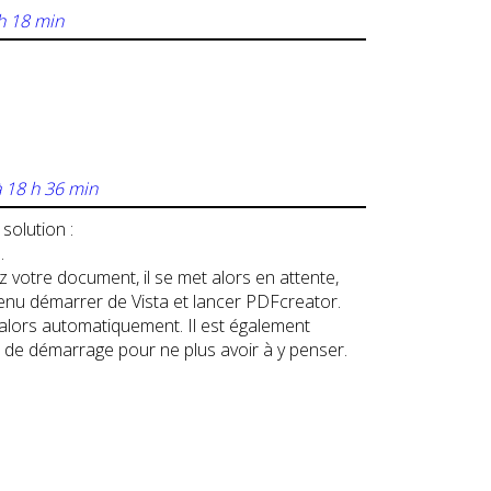
h 18 min
 18 h 36 min
solution :
…
ez votre document, il se met alors en attente,
menu démarrer de Vista et lancer PDFcreator.
 alors automatiquement. Il est également
nu de démarrage pour ne plus avoir à y penser.