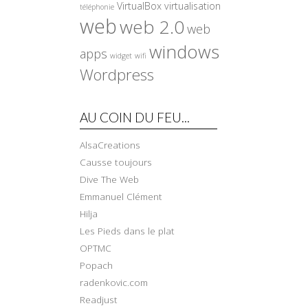
VirtualBox
virtualisation
téléphonie
web
web 2.0
web
windows
apps
widget
wifi
Wordpress
AU COIN DU FEU...
AlsaCreations
Causse toujours
Dive The Web
Emmanuel Clément
Hilja
Les Pieds dans le plat
OPTMC
Popach
radenkovic.com
Readjust