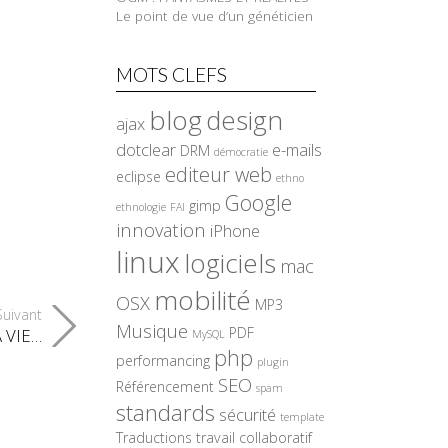
Le point de vue d’un généticien
MOTS CLEFS
blog
design
ajax
dotclear
e-mails
DRM
démocratie
editeur web
eclipse
ethno
Google
gimp
ethnologie
FAI
innovation
iPhone
linux
logiciels
mac
mobilité
OSX
MP3
 Suivant
Musique
PDF
 VIE…
MySQL
php
performancing
plugin
SEO
Référencement
spam
standards
sécurité
template
Traductions
travail collaboratif