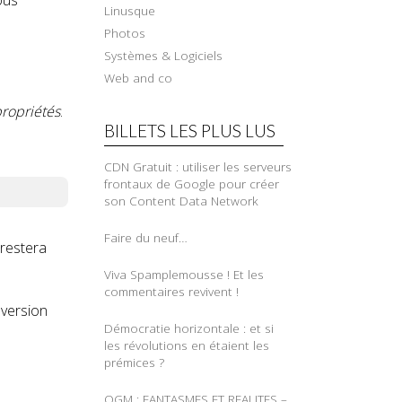
ous
Linusque
Photos
Systèmes & Logiciels
Web and co
ropriétés
.
BILLETS LES PLUS LUS
CDN Gratuit : utiliser les serveurs
frontaux de Google pour créer
son Content Data Network
Faire du neuf…
 restera
Viva Spamplemousse ! Et les
commentaires revivent !
 version
Démocratie horizontale : et si
les révolutions en étaient les
prémices ?
OGM : FANTASMES ET REALITES –