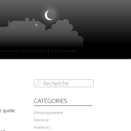
|
|
ller au contenu
Aller au menu
Aller à la recherche
CATÉGORIES
e quelle
Développement
General
Humeurs