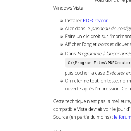
Voici donc une pe
Windows Vista :
Installer
PDFCreator
Aller dans le
panneau de configu
Faire un clic droit sur l’imprim
Afficher l’onglet
ports
et cliquer
Dans
Programme à lancer aprè
C:\Program Files\PDFCreato
puis cocher la case
Exécuter en 
On referme tout, on teste, norm
ouverte après l’impression. Ce n
Cette technique n’est pas la meilleure
compatible Vista devrait voir le jour d’i
Source (en partie du moins) :
le foru