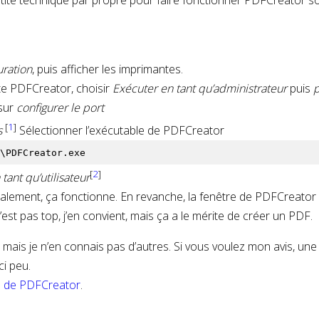
tite technique par propre pour faire fonctionner PDFCreator s
ration
, puis afficher les imprimantes.
ante PDFCreator, choisir
Exécuter en tant qu’administrateur
puis
p
 sur
configurer le port
[
1
]
s
Sélectionner l’exécutable de PDFCreator
r\PDFCreator.exe
[
2
]
tant qu’utilisateur
alement, ça fonctionne. En revanche, la fenêtre de PDFCreator
’est pas top, j’en convient, mais ça a le mérite de créer un PDF.
, mais je n’en connais pas d’autres. Si vous voulez mon avis, une
ci peu.
m de PDFCreator
.