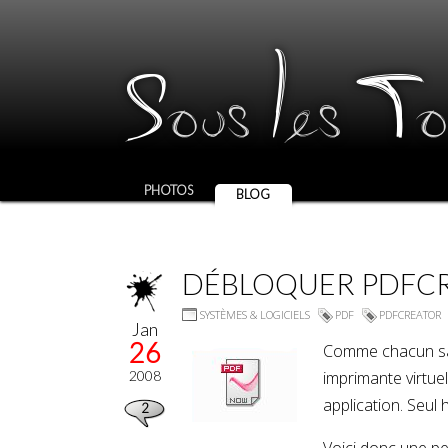
S
l
T
ous
es
o
PHOTOS
BLOG
DÉBLOQUER PDFCR
SYSTÈMES & LOGICIELS
PDF
PDFCREATOR
Jan
26
Comme chacun sa
2008
imprimante virtuel
application. Seul 
2