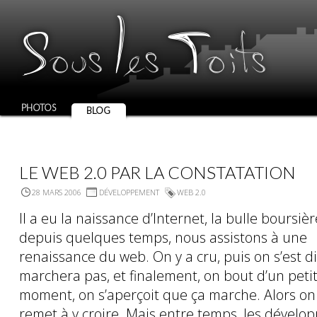
S
l
T
ous
es
oits
PHOTOS
BLOG
LE WEB 2.0 PAR LA CONSTATATION
28 MARS 2006
DÉVELOPPEMENT
WEB 2.0
Il a eu la naissance d’Internet, la bulle boursière
depuis quelques temps, nous assistons à une
renaissance du web. On y a cru, puis on s’est di
marchera pas, et finalement, on bout d’un peti
moment, on s’aperçoit que ça marche. Alors on
remet à y croire. Mais entre temps, les dévelop