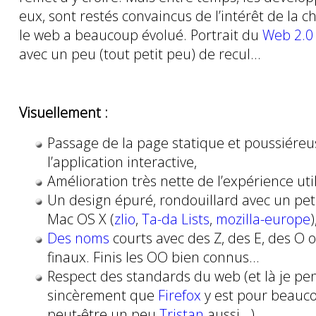
eux, sont restés convaincus de l’intérêt de la ch
le web a beaucoup évolué. Portrait du
Web 2.0
avec un peu (tout petit peu) de recul…
Visuellement :
Passage de la page statique et poussiéreu
l’application interactive,
Amélioration très nette de l’expérience uti
Un design épuré, rondouillard avec un peti
Mac OS X (
zlio
,
Ta-da Lists
,
mozilla-europe
)
Des noms
courts avec des Z, des E, des O 
finaux. Finis les OO bien connus…
Respect des standards du web (et là je pe
sincèrement que
Firefox
y est pour beauc
peut-être un peu
Tristan
aussi…)