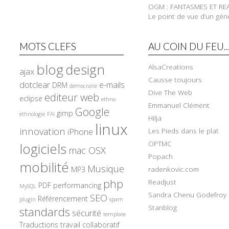
OGM : FANTASMES ET REA
Le point de vue d’un gén
MOTS CLEFS
AU COIN DU FEU..
blog
design
AlsaCreations
ajax
Causse toujours
dotclear
e-mails
DRM
démocratie
Dive The Web
editeur web
eclipse
ethno
Emmanuel Clément
Google
gimp
ethnologie
FAI
Hilja
linux
innovation
iPhone
Les Pieds dans le plat
OPTMC
logiciels
mac OSX
Popach
mobilité
Musique
radenkovic.com
MP3
php
Readjust
PDF
performancing
MySQL
Sandra Chenu Godefroy
SEO
Référencement
plugin
spam
Stanblog
standards
sécurité
template
Traductions
travail collaboratif