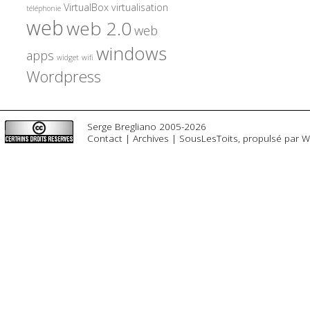
VirtualBox
virtualisation
téléphonie
web
web 2.0
web
windows
apps
widget
wifi
Wordpress
Serge Bregliano 2005-2026
Contact
|
Archives
|
SousLesToits
, propulsé par
W